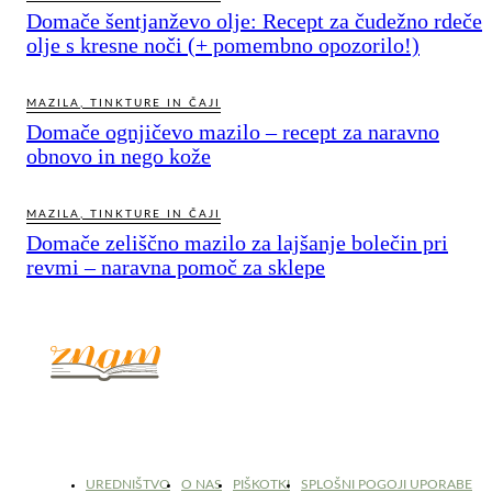
Domače šentjanževo olje: Recept za čudežno rdeče
olje s kresne noči (+ pomembno opozorilo!)
MAZILA, TINKTURE IN ČAJI
Domače ognjičevo mazilo – recept za naravno
obnovo in nego kože
MAZILA, TINKTURE IN ČAJI
Domače zeliščno mazilo za lajšanje bolečin pri
revmi – naravna pomoč za sklepe
© 2017 - 2026. Kulinarični portal Znam.si. Vse pravice pridržane.
UREDNIŠTVO
O NAS
PIŠKOTKI
SPLOŠNI POGOJI UPORABE