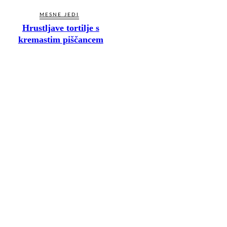
MESNE JEDI
Hrustljave tortilje s
kremastim piščancem