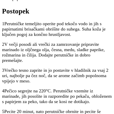
Postopek
1Perutničke temeljito operite pod tekočo vodo in jih s
papirnatimi brisačkami obrišite do suhega. Suha koža je
ključen pogoj za končno hrustljavost.
2V večji posodi ali vrečki za zamrzovanje pripravite
marinado iz oljčnega olja, česna, medu, sladke paprike,
rožmarina in čilija. Dodajte perutničke in dobro
premešajte.
3Vrečko tesno zaprite in jo postavite v hladilnik za vsaj 2
uri, najbolje pa čez noč, da se arome začimb popolnoma
vpijejo v meso.
4Pečico segrejte na 220°C. Perutničke vzemite iz
marinade, jih posolite in razporedite po pekaču, obloženem
s papirjem za peko, tako da se kosi ne dotikajo.
5Pecite 20 minut, nato perutničke obrnite in pecite še