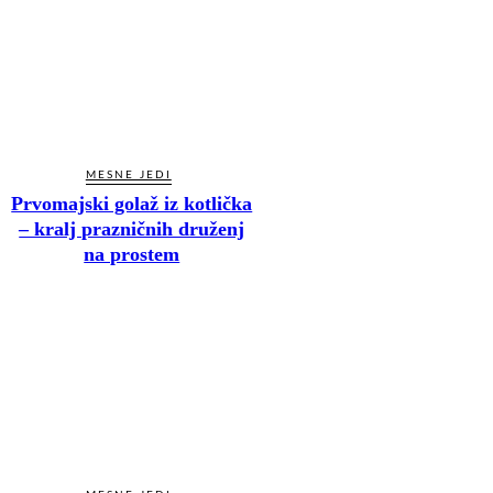
MESNE JEDI
Prvomajski golaž iz kotlička
– kralj prazničnih druženj
na prostem