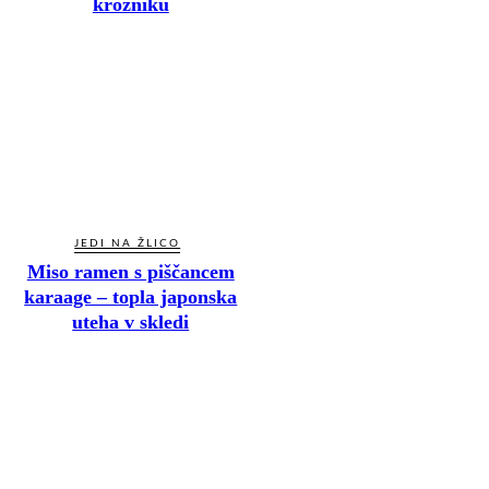
krožniku
JEDI NA ŽLICO
Miso ramen s piščancem
karaage – topla japonska
uteha v skledi