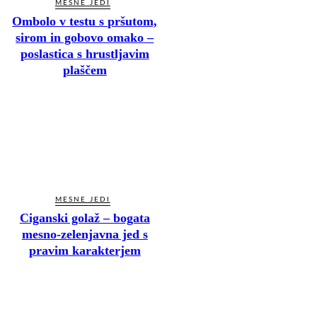
MESNE JEDI
Ombolo v testu s pršutom,
sirom in gobovo omako –
poslastica s hrustljavim
plaščem
MESNE JEDI
Ciganski golaž – bogata
mesno-zelenjavna jed s
pravim karakterjem