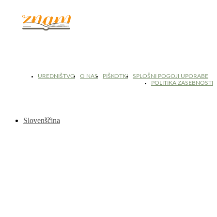
© 2017 - 2026. Kulinarični portal Znam.si. Vse pravice pridržane.
UREDNIŠTVO
O NAS
PIŠKOTKI
SPLOŠNI POGOJI UPORABE
POLITIKA ZASEBNOSTI
Slovenščina