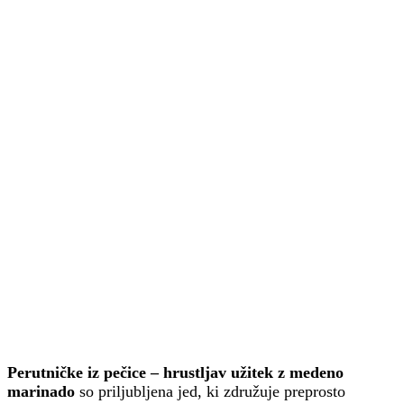
Perutničke iz pečice – hrustljav užitek z medeno
marinado
so priljubljena jed, ki združuje preprosto