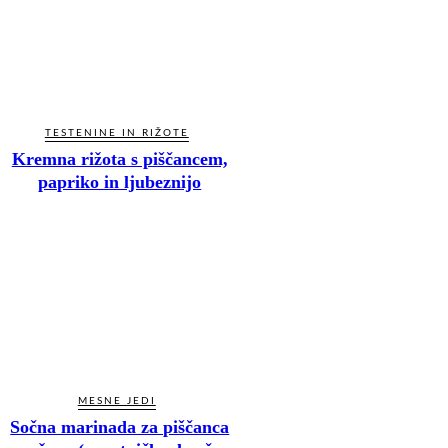
TESTENINE IN RIŽOTE
Kremna rižota s piščancem,
papriko in ljubeznijo
MESNE JEDI
Sočna marinada za piščanca