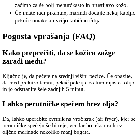
začimb za še bolj mehurčkasto in hrustljavo kožo.
Če imate radi pikantno, marindi dodajte nekaj kapljic
pekoče omake ali večjo količino čilija.
Pogosta vprašanja (FAQ)
Kako preprečiti, da se kožica zažge
zaradi medu?
Ključno je, da pečete na srednji višini pečice. Če opazite,
da med prehitro temni, pekač pokrijte z aluminijasto folijo
in jo odstranite šele zadnjih 5 minut.
Lahko perutničke spečem brez olja?
Da, lahko uporabite cvrtnik na vroč zrak (air fryer), kjer se
perutničke spečejo še hitreje, vendar bo tekstura brez
oljčne marinade nekoliko manj bogata.