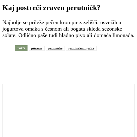
Kaj postreči zraven perutničk?
Najbolje se prileže pečen krompir z zelišči, osvežilna
jogurtova omaka s česnom ali bogata skleda sezonske
solate. Odlično paše tudi hladno pivo ali domača limonada.
TAGS
piščanec
perutničke
perutničke iz pečice