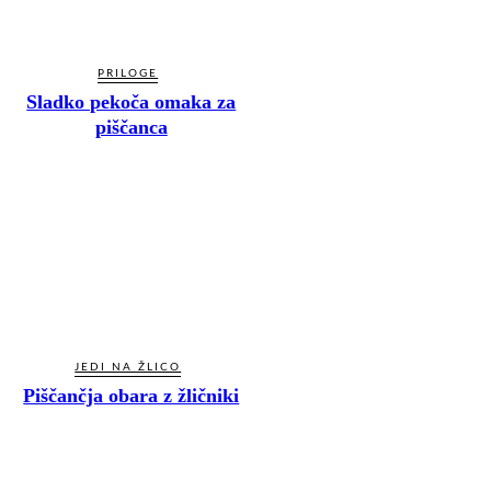
PRILOGE
Sladko pekoča omaka za
piščanca
JEDI NA ŽLICO
Piščančja obara z žličniki