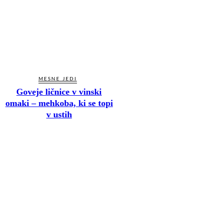
MESNE JEDI
Goveje ličnice v vinski
omaki – mehkoba, ki se topi
v ustih