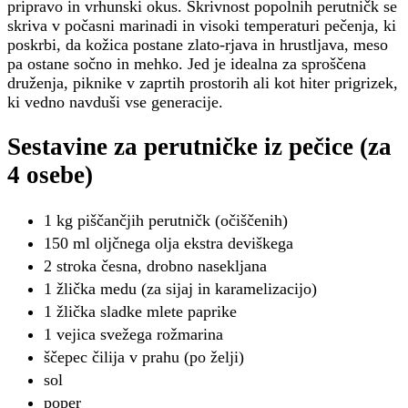
pripravo in vrhunski okus. Skrivnost popolnih perutničk se
skriva v počasni marinadi in visoki temperaturi pečenja, ki
poskrbi, da kožica postane zlato-rjava in hrustljava, meso
pa ostane sočno in mehko. Jed je idealna za sproščena
druženja, piknike v zaprtih prostorih ali kot hiter prigrizek,
ki vedno navduši vse generacije.
Sestavine za perutničke iz pečice (za
4 osebe)
1 kg piščančjih perutničk (očiščenih)
150 ml oljčnega olja ekstra deviškega
2 stroka česna, drobno nasekljana
1 žlička medu (za sijaj in karamelizacijo)
1 žlička sladke mlete paprike
1 vejica svežega rožmarina
ščepec čilija v prahu (po želji)
sol
poper