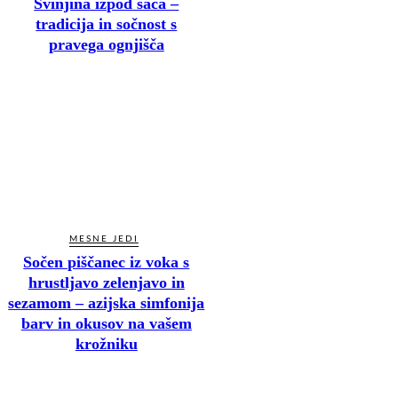
Svinjina izpod sača –
tradicija in sočnost s
pravega ognjišča
MESNE JEDI
Sočen piščanec iz voka s
hrustljavo zelenjavo in
sezamom – azijska simfonija
barv in okusov na vašem
krožniku