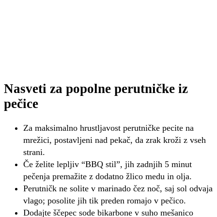
Nasveti za popolne perutničke iz
pečice
Za maksimalno hrustljavost perutničke pecite na
mrežici, postavljeni nad pekač, da zrak kroži z vseh
strani.
Če želite lepljiv “BBQ stil”, jih zadnjih 5 minut
pečenja premažite z dodatno žlico medu in olja.
Perutničk ne solite v marinado čez noč, saj sol odvaja
vlago; posolite jih tik preden romajo v pečico.
Dodajte ščepec sode bikarbone v suho mešanico