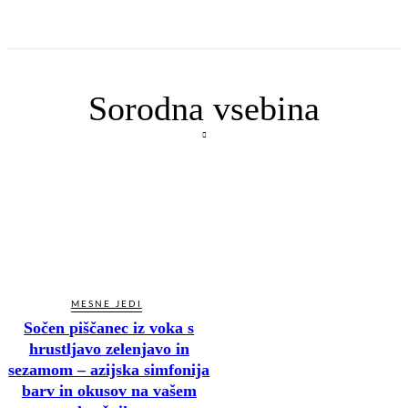
Sorodna vsebina
MESNE JEDI
Sočen piščanec iz voka s
hrustljavo zelenjavo in
sezamom – azijska simfonija
barv in okusov na vašem