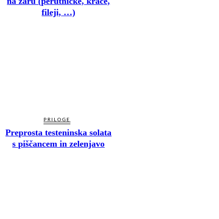
na žaru (perutničke, krače,
fileji, …)
PRILOGE
Preprosta testeninska solata
s piščancem in zelenjavo