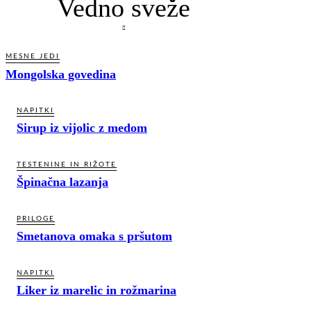
Vedno sveže
MESNE JEDI
Mongolska govedina
NAPITKI
Sirup iz vijolic z medom
TESTENINE IN RIŽOTE
Špinačna lazanja
PRILOGE
Smetanova omaka s pršutom
NAPITKI
Liker iz marelic in rožmarina