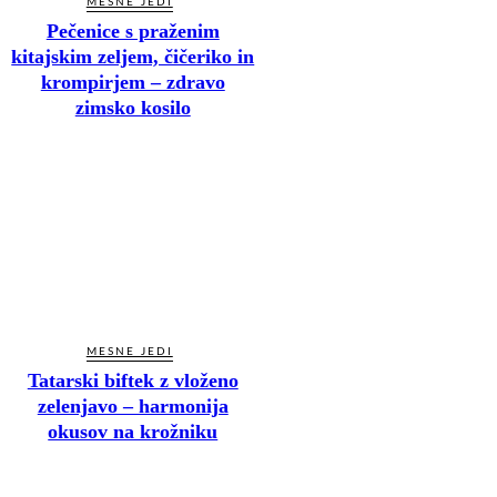
MESNE JEDI
Pečenice s praženim
kitajskim zeljem, čičeriko in
krompirjem – zdravo
zimsko kosilo
MESNE JEDI
Tatarski biftek z vloženo
zelenjavo – harmonija
okusov na krožniku