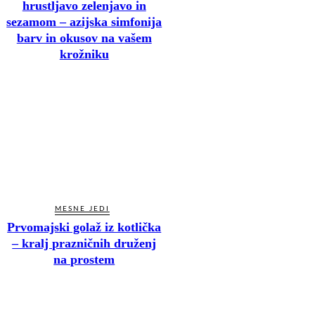
hrustljavo zelenjavo in
sezamom – azijska simfonija
barv in okusov na vašem
krožniku
MESNE JEDI
Prvomajski golaž iz kotlička
– kralj prazničnih druženj
na prostem