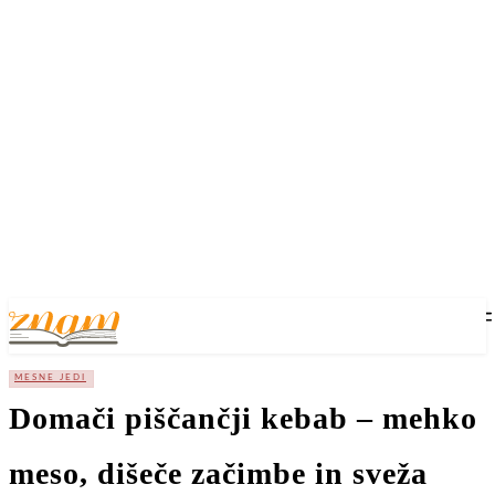
MESNE JEDI
Domači piščančji kebab – mehko
meso, dišeče začimbe in sveža