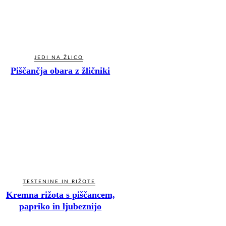
JEDI NA ŽLICO
Piščančja obara z žličniki
TESTENINE IN RIŽOTE
Kremna rižota s piščancem,
papriko in ljubeznijo