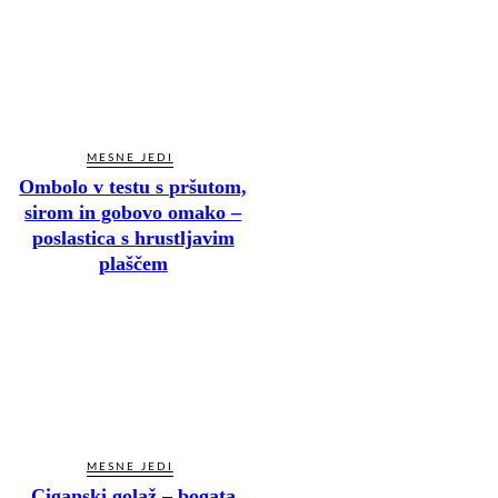
MESNE JEDI
Ombolo v testu s pršutom,
sirom in gobovo omako –
poslastica s hrustljavim
plaščem
MESNE JEDI
Ciganski golaž – bogata