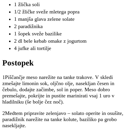
1 žlička soli
1/2 žličke sveže mletega popra
1 manjša glava zelene solate
2 paradižnika
1 šopek sveže bazilike
2 dl bele kebab omake z jogurtom
4 jufke ali tortilje
Postopek
1Piščančje meso narežite na tanke trakove. V skledi
zmešajte limonin sok, oljčno olje, nasekljan česen in
čebulo, dodajte začimbe, sol in poper. Meso dobro
premešajte, pokrijte in pustite marinirati vsaj 1 uro v
hladilniku (še bolje čez noč).
2Medtem pripravite zelenjavo – solato operite in osušite,
paradižnik narežite na tanke kolute, baziliko pa grobo
nasekljajte.