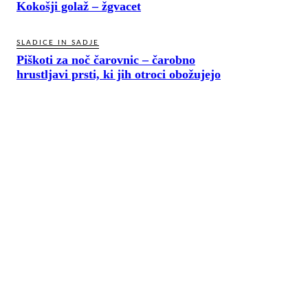
Kokošji golaž – žgvacet
SLADICE IN SADJE
Piškoti za noč čarovnic – čarobno
hrustljavi prsti, ki jih otroci obožujejo