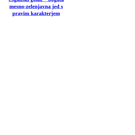
mesno-zelenjavna jed s
pravim karakterjem