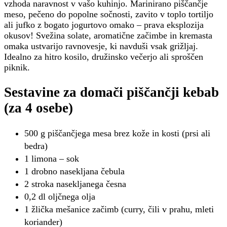
vzhoda naravnost v vašo kuhinjo. Marinirano piščančje
meso, pečeno do popolne sočnosti, zavito v toplo tortiljo
ali jufko z bogato jogurtovo omako – prava eksplozija
okusov! Svežina solate, aromatične začimbe in kremasta
omaka ustvarijo ravnovesje, ki navduši vsak grižljaj.
Idealno za hitro kosilo, družinsko večerjo ali sproščen
piknik.
Sestavine za domači piščančji kebab
(za 4 osebe)
500 g piščančjega mesa brez kože in kosti (prsi ali
bedra)
1 limona – sok
1 drobno nasekljana čebula
2 stroka nasekljanega česna
0,2 dl oljčnega olja
1 žlička mešanice začimb (curry, čili v prahu, mleti
koriander)