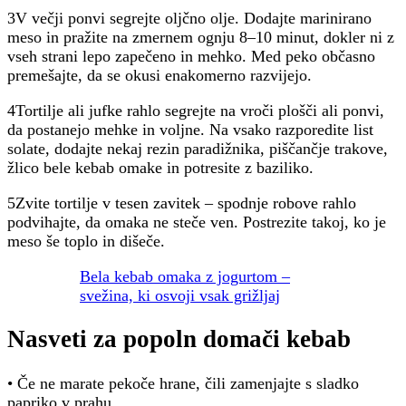
3V večji ponvi segrejte oljčno olje. Dodajte marinirano
meso in pražite na zmernem ognju 8–10 minut, dokler ni z
vseh strani lepo zapečeno in mehko. Med peko občasno
premešajte, da se okusi enakomerno razvijejo.
4Tortilje ali jufke rahlo segrejte na vroči plošči ali ponvi,
da postanejo mehke in voljne. Na vsako razporedite list
solate, dodajte nekaj rezin paradižnika, piščančje trakove,
žlico bele kebab omake in potresite z baziliko.
5Zvite tortilje v tesen zavitek – spodnje robove rahlo
podvihajte, da omaka ne steče ven. Postrezite takoj, ko je
meso še toplo in dišeče.
Bela kebab omaka z jogurtom –
svežina, ki osvoji vsak grižljaj
Nasveti za popoln domači kebab
• Če ne marate pekoče hrane, čili zamenjajte s sladko
papriko v prahu.