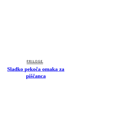
PRILOGE
Sladko pekoča omaka za
piščanca