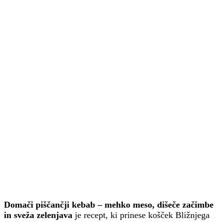
Domači piščančji kebab – mehko meso, dišeče začimbe
in sveža zelenjava
je recept, ki prinese košček Bližnjega