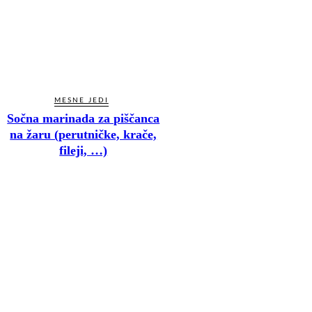
MESNE JEDI
Sočna marinada za piščanca
na žaru (perutničke, krače,
fileji, …)