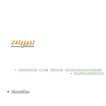
© 2017 - 2026. Kulinarični portal Znam.si. Vse pravice pridržane.
UREDNIŠTVO
O NAS
PIŠKOTKI
SPLOŠNI POGOJI UPORABE
POLITIKA ZASEBNOSTI
Slovenščina