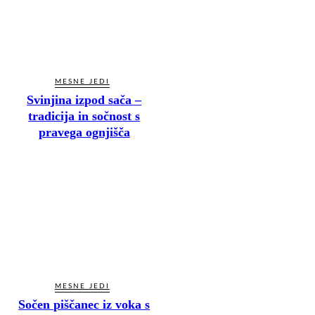
MESNE JEDI
Svinjina izpod sača –
tradicija in sočnost s
pravega ognjišča
MESNE JEDI
Sočen piščanec iz voka s