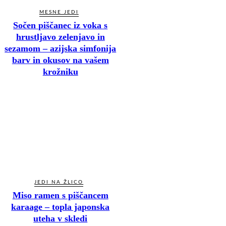
MESNE JEDI
Sočen piščanec iz voka s
hrustljavo zelenjavo in
sezamom – azijska simfonija
barv in okusov na vašem
krožniku
JEDI NA ŽLICO
Miso ramen s piščancem
karaage – topla japonska
uteha v skledi