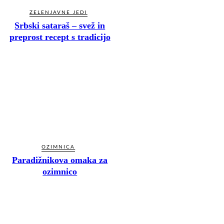
ZELENJAVNE JEDI
Srbski sataraš – svež in
preprost recept s tradicijo
OZIMNICA
Paradižnikova omaka za
ozimnico