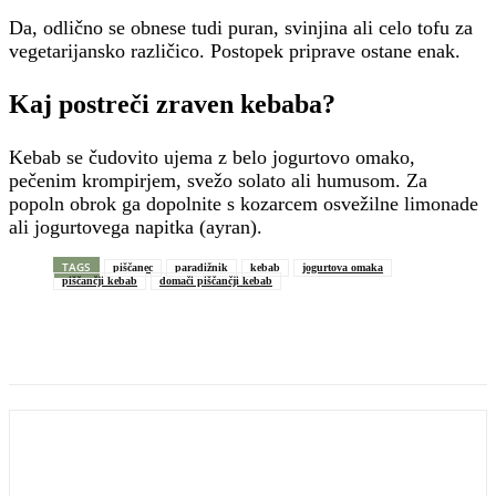
Da, odlično se obnese tudi puran, svinjina ali celo tofu za
vegetarijansko različico. Postopek priprave ostane enak.
Kaj postreči zraven kebaba?
Kebab se čudovito ujema z belo jogurtovo omako,
pečenim krompirjem, svežo solato ali humusom. Za
popoln obrok ga dopolnite s kozarcem osvežilne limonade
ali jogurtovega napitka (ayran).
TAGS
piščanec
paradižnik
kebab
jogurtova omaka
piščančji kebab
domači piščančji kebab