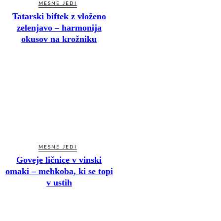
MESNE JEDI
Tatarski biftek z vloženo
zelenjavo – harmonija
okusov na krožniku
MESNE JEDI
Goveje ličnice v vinski
omaki – mehkoba, ki se topi
v ustih