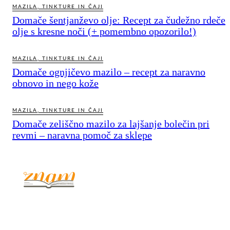
MAZILA, TINKTURE IN ČAJI
Domače šentjanževo olje: Recept za čudežno rdeče
olje s kresne noči (+ pomembno opozorilo!)
MAZILA, TINKTURE IN ČAJI
Domače ognjičevo mazilo – recept za naravno
obnovo in nego kože
MAZILA, TINKTURE IN ČAJI
Domače zeliščno mazilo za lajšanje bolečin pri
revmi – naravna pomoč za sklepe
© 2017 - 2026. Kulinarični portal Znam.si. Vse pravice pridržane.