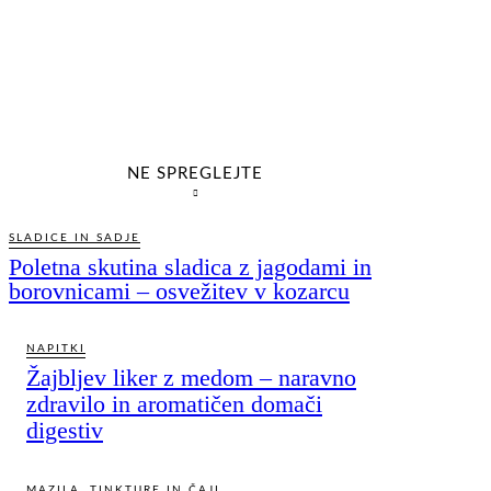
NE SPREGLEJTE
SLADICE IN SADJE
Poletna skutina sladica z jagodami in
borovnicami – osvežitev v kozarcu
NAPITKI
Žajbljev liker z medom – naravno
zdravilo in aromatičen domači
digestiv
MAZILA, TINKTURE IN ČAJI