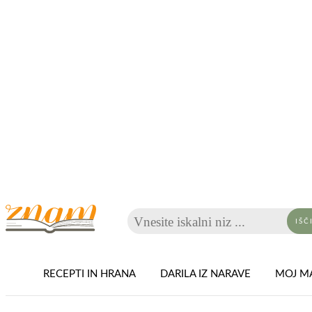
Vnesite iskalni niz ...
IŠČ
RECEPTI IN HRANA
DARILA IZ NARAVE
MOJ MA