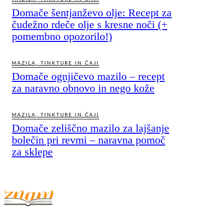
Domače šentjanževo olje: Recept za
čudežno rdeče olje s kresne noči (+
pomembno opozorilo!)
MAZILA, TINKTURE IN ČAJI
Domače ognjičevo mazilo – recept
za naravno obnovo in nego kože
MAZILA, TINKTURE IN ČAJI
Domače zeliščno mazilo za lajšanje
bolečin pri revmi – naravna pomoč
za sklepe