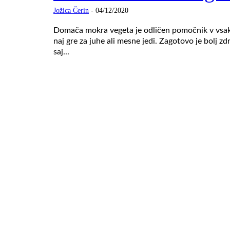
Jožica Čerin
-
04/12/2020
Domača mokra vegeta je odličen pomočnik v vsa
naj gre za juhe ali mesne jedi. Zagotovo je bolj zd
saj...