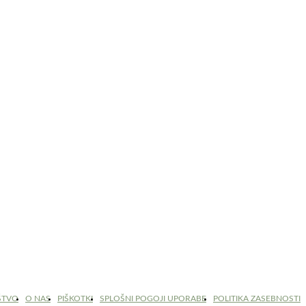
ŠTVO
O NAS
PIŠKOTKI
SPLOŠNI POGOJI UPORABE
POLITIKA ZASEBNOSTI