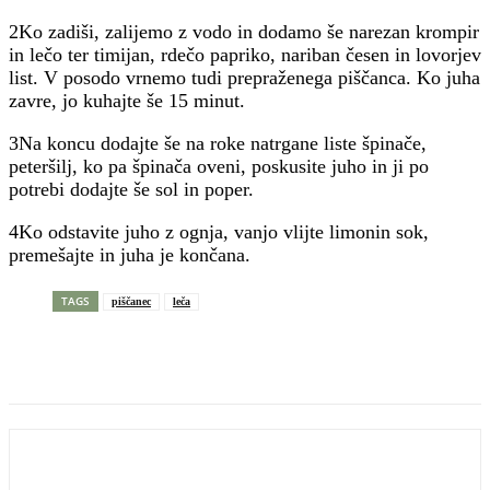
2Ko zadiši, zalijemo z vodo in dodamo še narezan krompir
in lečo ter timijan, rdečo papriko, nariban česen in lovorjev
list. V posodo vrnemo tudi prepraženega piščanca. Ko juha
zavre, jo kuhajte še 15 minut.
3Na koncu dodajte še na roke natrgane liste špinače,
peteršilj, ko pa špinača oveni, poskusite juho in ji po
potrebi dodajte še sol in poper.
4Ko odstavite juho z ognja, vanjo vlijte limonin sok,
premešajte in juha je končana.
TAGS
piščanec
leča