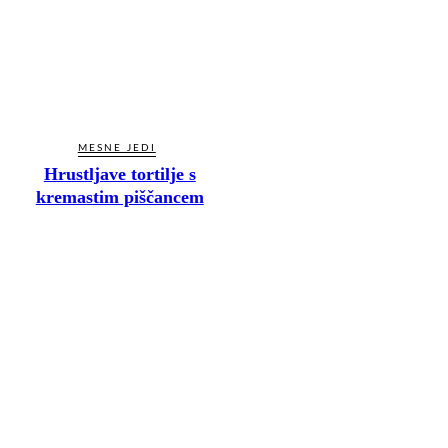
MESNE JEDI
Hrustljave tortilje s
kremastim piščancem