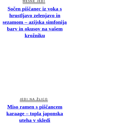
MESNE JEDI
Sočen piščanec iz voka s
hrustljavo zelenjavo in
sezamom – azijska simfonija
barv in okusov na vašem
krožniku
JEDI NA ŽLICO
Miso ramen s piščancem
karaage – topla japonska
uteha v skledi