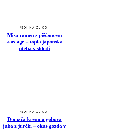
JEDI NA ŽLICO
Miso ramen s piščancem
karaage – topla japonska
uteha v skledi
JEDI NA ŽLICO
Domača kremna gobova
juha z jurčki – okus gozda v