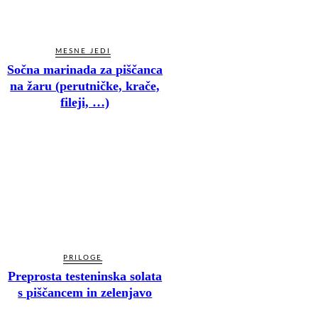
MESNE JEDI
Sočna marinada za piščanca
na žaru (perutničke, krače,
fileji, …)
PRILOGE
Preprosta testeninska solata
s piščancem in zelenjavo