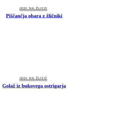
JEDI NA ŽLICO
Piščančja obara z žličniki
JEDI NA ŽLICO
Golaž iz bukovega ostrigarja