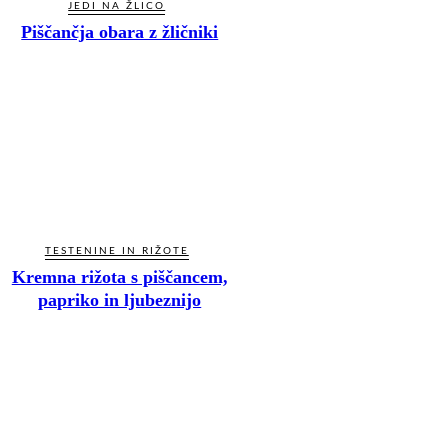
JEDI NA ŽLICO
Piščančja obara z žličniki
TESTENINE IN RIŽOTE
Kremna rižota s piščancem,
papriko in ljubeznijo