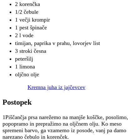
2 korenčka
1/2 čebule
1 večji krompir
1 pest špinače
2 l vode
timijan, paprika v prahu, lovorjev list
3 stroki česna
peteršilj
1 limona
oljčno olje
Kremna juha iz jajčevcev
Postopek
1Piščančja prsa narežemo na manjše koščke, posolimo,
popopramo in prepražimo na oljčnem olju. Ko meso
spremeni barvo, ga vzamemo iz posode, vanj pa damo
narezano čebulo in korenček.