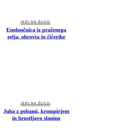
JEDI NA ŽLICO
Enolončnica iz praženega
zelja, ohrovta in čičerike
JEDI NA ŽLICO
Juha z gobami, krompirjem
in hrustljavo slanino