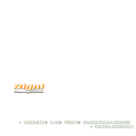
© 2017 - 2026. Kulinarični portal Znam.si. Vse pravice pridržane.
UREDNIŠTVO
O NAS
PIŠKOTKI
SPLOŠNI POGOJI UPORABE
POLITIKA ZASEBNOSTI