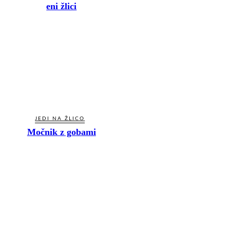
eni žlici
JEDI NA ŽLICO
Močnik z gobami