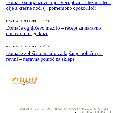
Domače šentjanževo olje: Recept za čudežno rdeče
olje s kresne noči (+ pomembno opozorilo!)
MAZILA, TINKTURE IN ČAJI
Domače ognjičevo mazilo – recept za naravno
obnovo in nego kože
MAZILA, TINKTURE IN ČAJI
Domače zeliščno mazilo za lajšanje bolečin pri
revmi – naravna pomoč za sklepe
© 2017 - 2026. Kulinarični portal Znam.si. Vse pravice pridržane.
UREDNIŠTVO
O NAS
PIŠKOTKI
SPLOŠNI POGOJI UPORABE
POLITIKA ZASEBNOSTI