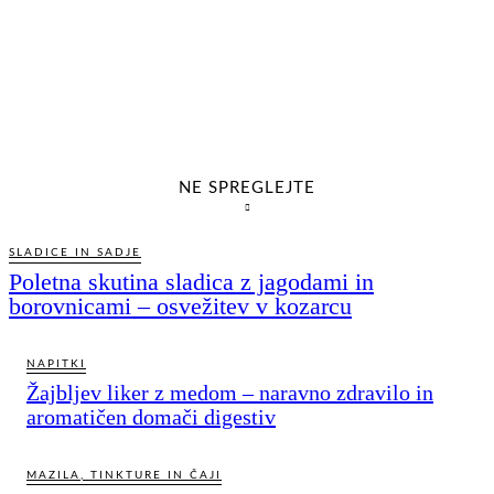
NE SPREGLEJTE
SLADICE IN SADJE
Poletna skutina sladica z jagodami in
borovnicami – osvežitev v kozarcu
NAPITKI
Žajbljev liker z medom – naravno zdravilo in
aromatičen domači digestiv
MAZILA, TINKTURE IN ČAJI