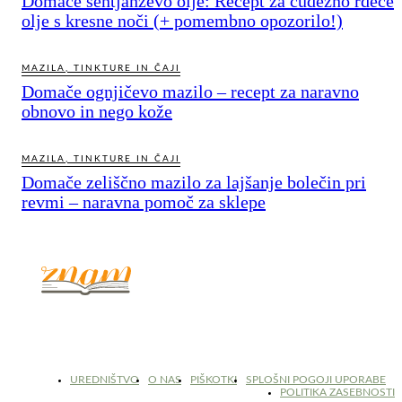
Domače šentjanževo olje: Recept za čudežno rdeče
olje s kresne noči (+ pomembno opozorilo!)
MAZILA, TINKTURE IN ČAJI
Domače ognjičevo mazilo – recept za naravno
obnovo in nego kože
MAZILA, TINKTURE IN ČAJI
Domače zeliščno mazilo za lajšanje bolečin pri
revmi – naravna pomoč za sklepe
© 2017 - 2026. Kulinarični portal Znam.si. Vse pravice pridržane.
UREDNIŠTVO
O NAS
PIŠKOTKI
SPLOŠNI POGOJI UPORABE
POLITIKA ZASEBNOSTI