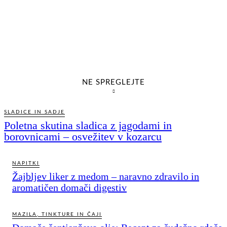
NE SPREGLEJTE
SLADICE IN SADJE
Poletna skutina sladica z jagodami in
borovnicami – osvežitev v kozarcu
NAPITKI
Žajbljev liker z medom – naravno zdravilo in
aromatičen domači digestiv
MAZILA, TINKTURE IN ČAJI