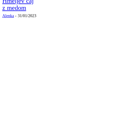
Hmeljev čaj
z medom
Alenka
-
31/01/2023