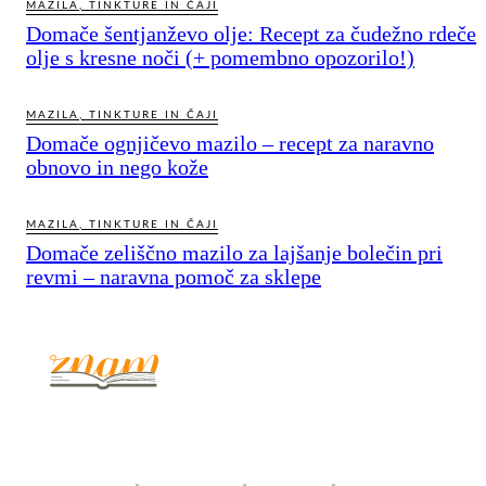
MAZILA, TINKTURE IN ČAJI
Domače šentjanževo olje: Recept za čudežno rdeče
olje s kresne noči (+ pomembno opozorilo!)
MAZILA, TINKTURE IN ČAJI
Domače ognjičevo mazilo – recept za naravno
obnovo in nego kože
MAZILA, TINKTURE IN ČAJI
Domače zeliščno mazilo za lajšanje bolečin pri
revmi – naravna pomoč za sklepe
© 2017 - 2026. Kulinarični portal Znam.si. Vse pravice pridržane.