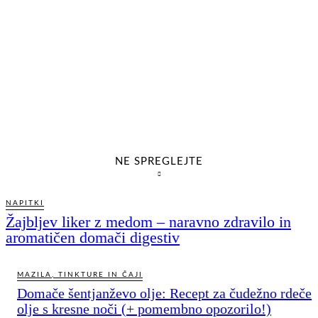
NE SPREGLEJTE
NAPITKI
Žajbljev liker z medom – naravno zdravilo in
aromatičen domači digestiv
MAZILA, TINKTURE IN ČAJI
Domače šentjanževo olje: Recept za čudežno rdeče
olje s kresne noči (+ pomembno opozorilo!)