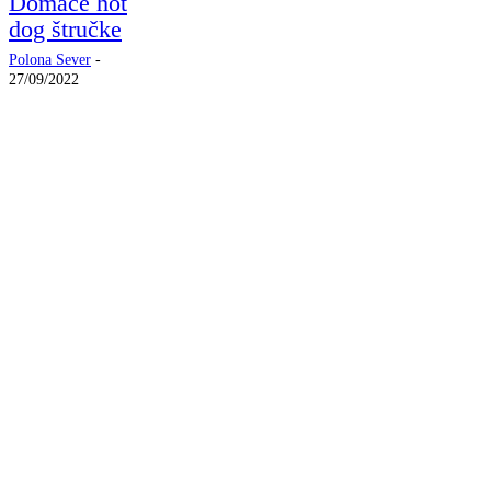
Domače hot
dog štručke
Polona Sever
-
27/09/2022