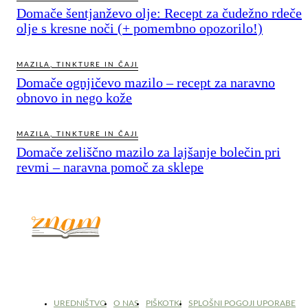
Domače šentjanževo olje: Recept za čudežno rdeče
olje s kresne noči (+ pomembno opozorilo!)
MAZILA, TINKTURE IN ČAJI
Domače ognjičevo mazilo – recept za naravno
obnovo in nego kože
MAZILA, TINKTURE IN ČAJI
Domače zeliščno mazilo za lajšanje bolečin pri
revmi – naravna pomoč za sklepe
© 2017 - 2026. Kulinarični portal Znam.si. Vse pravice pridržane.
UREDNIŠTVO
O NAS
PIŠKOTKI
SPLOŠNI POGOJI UPORABE