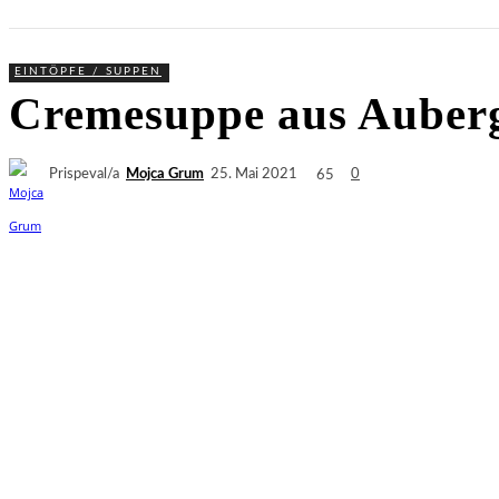
EINTÖPFE / SUPPEN
Cremesuppe aus Auber
Prispeval/a
Mojca Grum
65
25. Mai 2021
0