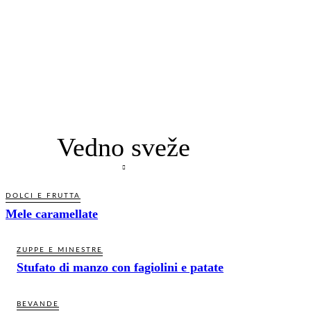
Vedno sveže
DOLCI E FRUTTA
Mele caramellate
ZUPPE E MINESTRE
Stufato di manzo con fagiolini e patate
BEVANDE