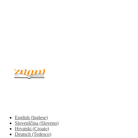
© 2017 - 2026. Kulinarični portal Znam.si. Vse pravice pridržane.
English
(
Inglese
)
Slovenščina
(
Sloveno
)
Hrvatski
(
Croato
)
Deutsch
(
Tedesco
)