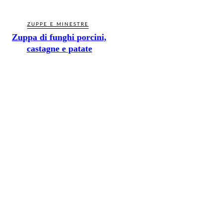
ZUPPE E MINESTRE
Zuppa di funghi porcini,
castagne e patate