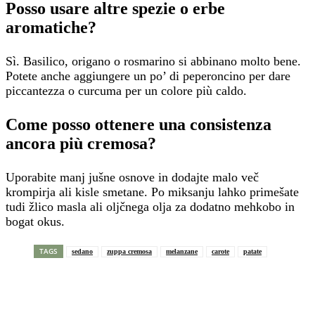
Posso usare altre spezie o erbe
aromatiche?
Sì. Basilico, origano o rosmarino si abbinano molto bene.
Potete anche aggiungere un po’ di peperoncino per dare
piccantezza o curcuma per un colore più caldo.
Come posso ottenere una consistenza
ancora più cremosa?
Uporabite manj jušne osnove in dodajte malo več
krompirja ali kisle smetane. Po miksanju lahko primešate
tudi žlico masla ali oljčnega olja za dodatno mehkobo in
bogat okus.
TAGS
sedano
zuppa cremosa
melanzane
carote
patate