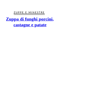
ZUPPE E MINESTRE
Zuppa di funghi porcini,
castagne e patate