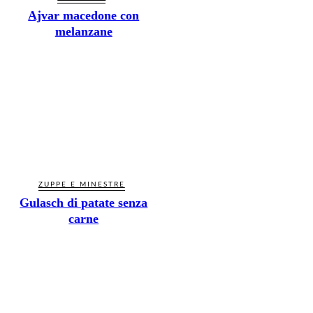
Ajvar macedone con
melanzane
ZUPPE E MINESTRE
Gulasch di patate senza
carne