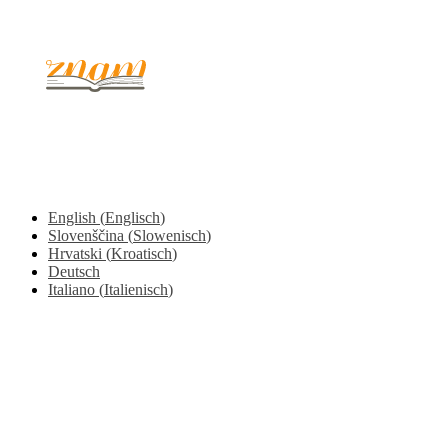
© 2017 - 2026. Kulinarični portal Znam.si. Vse pravice pridržane.
English
(
Englisch
)
Slovenščina
(
Slowenisch
)
Hrvatski
(
Kroatisch
)
Deutsch
Italiano
(
Italienisch
)