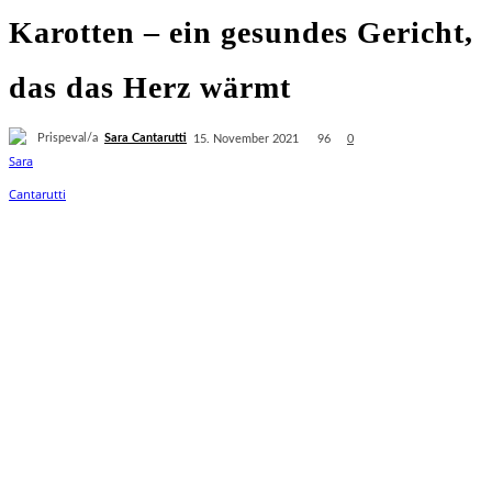
Karotten – ein gesundes Gericht,
das das Herz wärmt
Prispeval/a
Sara Cantarutti
96
15. November 2021
0