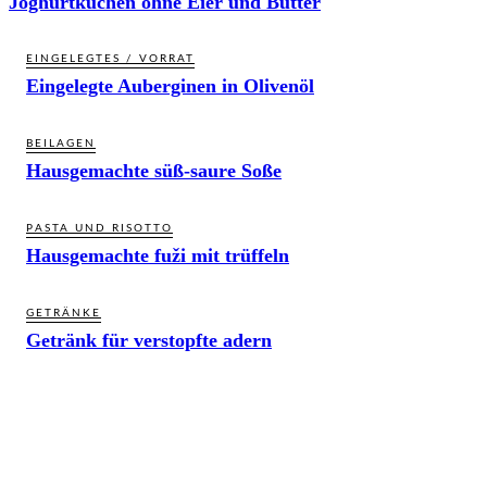
Joghurtkuchen ohne Eier und Butter
EINGELEGTES / VORRAT
Eingelegte Auberginen in Olivenöl
BEILAGEN
Hausgemachte süß-saure Soße
PASTA UND RISOTTO
Hausgemachte fuži mit trüffeln
GETRÄNKE
Getränk für verstopfte adern