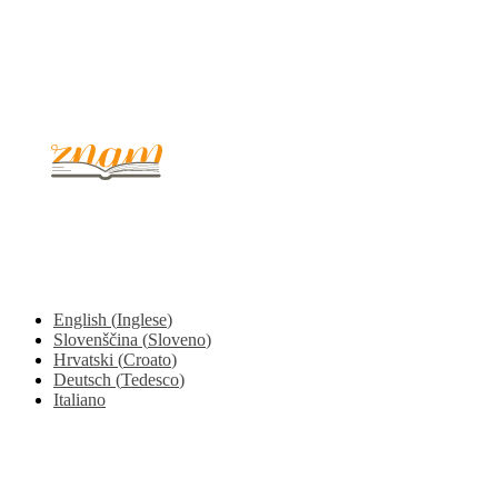
© 2017 - 2026. Kulinarični portal Znam.si. Vse pravice pridržane.
English
(
Inglese
)
Slovenščina
(
Sloveno
)
Hrvatski
(
Croato
)
Deutsch
(
Tedesco
)
Italiano