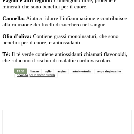
Fagioli e altri legumi:
Contengono fibre, proteine e
minerali che sono benefici per il cuore.
Cannella:
Aiuta a ridurre l’infiammazione e contribuisce
alla riduzione dei livelli di zucchero nel sangue.
Olio d’oliva:
Contiene grassi monoinsaturi, che sono
benefici per il cuore, e antiossidanti.
Tè:
Il tè verde contiene antiossidanti chiamati flavonoidi,
che riducono il rischio di malattie cardiovascolari.
TAGS
limone
aglio
angina
arterie ostruite
corpo ringiovanito
bevanda per le arterie ostruite