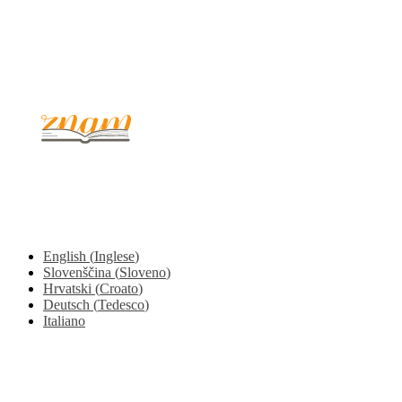
© 2017 - 2026. Kulinarični portal Znam.si. Vse pravice pridržane.
English
(
Inglese
)
Slovenščina
(
Sloveno
)
Hrvatski
(
Croato
)
Deutsch
(
Tedesco
)
Italiano