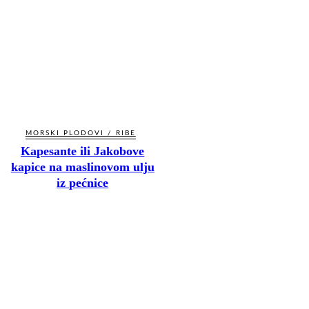
MORSKI PLODOVI / RIBE
Kapesante ili Jakobove
kapice na maslinovom ulju
iz pećnice