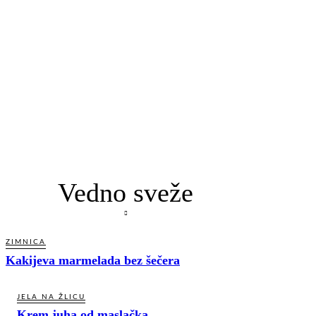
Vedno sveže
ZIMNICA
Kakijeva marmelada bez šečera
JELA NA ŽLICU
Krem juha od maslačka