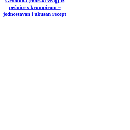
Grdobina (morski vrag) iz
pećnice s krumpirom –
jednostavan i ukusan recept