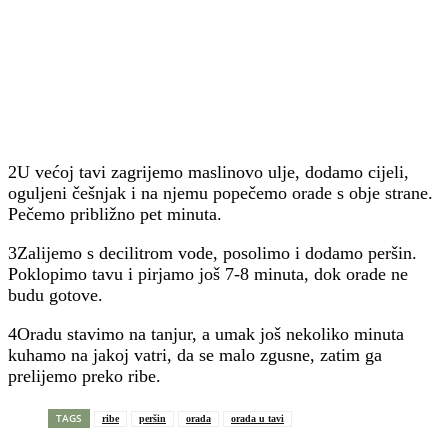
2U većoj tavi zagrijemo maslinovo ulje, dodamo cijeli,
oguljeni češnjak i na njemu popečemo orade s obje strane.
Pečemo približno pet minuta.
3Zalijemo s decilitrom vode, posolimo i dodamo peršin.
Poklopimo tavu i pirjamo još 7-8 minuta, dok orade ne
budu gotove.
4Oradu stavimo na tanjur, a umak još nekoliko minuta
kuhamo na jakoj vatri, da se malo zgusne, zatim ga
prelijemo preko ribe.
TAGS
ribe
peršin
orada
orada u tavi