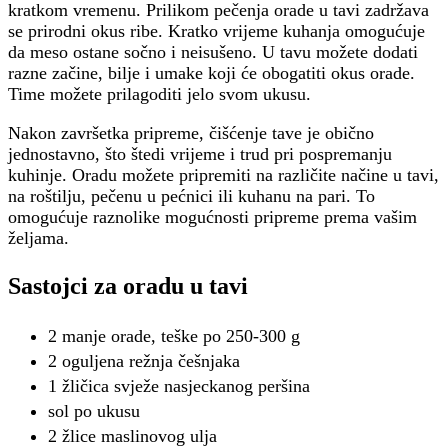
kratkom vremenu. Prilikom pečenja orade u tavi zadržava
se prirodni okus ribe. Kratko vrijeme kuhanja omogućuje
da meso ostane sočno i neisušeno. U tavu možete dodati
razne začine, bilje i umake koji će obogatiti okus orade.
Time možete prilagoditi jelo svom ukusu.
Nakon završetka pripreme, čišćenje tave je obično
jednostavno, što štedi vrijeme i trud pri pospremanju
kuhinje. Oradu možete pripremiti na različite načine u tavi,
na roštilju, pečenu u pećnici ili kuhanu na pari. To
omogućuje raznolike mogućnosti pripreme prema vašim
željama.
Sastojci za oradu u tavi
2 manje orade, teške po 250-300 g
2 oguljena režnja češnjaka
1 žličica svježe nasjeckanog peršina
sol po ukusu
2 žlice maslinovog ulja