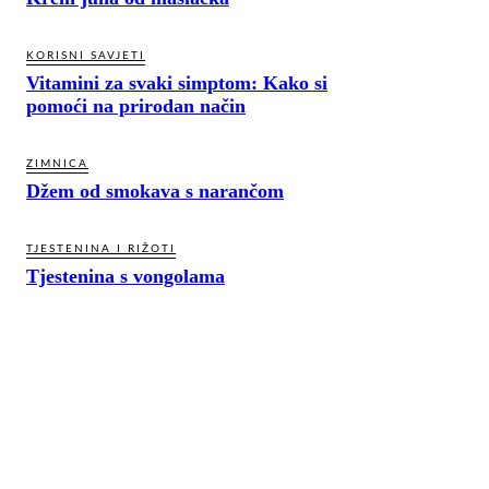
KORISNI SAVJETI
Vitamini za svaki simptom: Kako si
pomoći na prirodan način
ZIMNICA
Džem od smokava s narančom
TJESTENINA I RIŽOTI
Tjestenina s vongolama