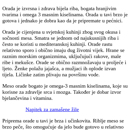
Orada je izvrsna i zdrava bijela riba, bogata hranjivim
tvarima i omega 3 masnim kiselinama. Orada u tavi brzo je
gotova i jednako je dobra kao da je pripremate u pećnici.
Orada je cijenjena u svjetskoj kuhinji zbog svog okusa i
sočnosti mesa. Smatra se jednom od najukusnijih riba i
često se koristi u mediteranskoj kuhinji. Orade rastu
relativno sporo i obično imaju dug životni vijek. Hrane se
raznim morskim organizmima, uključujući rakove, male
ribe i mekušce. Orade se obično razmnožavaju u proljeće i
ljeto. Ženke polažu jajašca, a mužjaci ih oplode izvan
tijela. Ličinke zatim plivaju na površinu vode.
Meso orade bogato je omega-3 masnim kiselinama, koje su
korisne za zdravlje srca i mozga. Također je dobar izvor
bjelančevina i vitamina.
Napitek za zamašene žile
Priprema orade u tavi je brza i učinkovita. Riblje meso se
brzo peče, što omogućuje da jelo bude gotovo u relativno