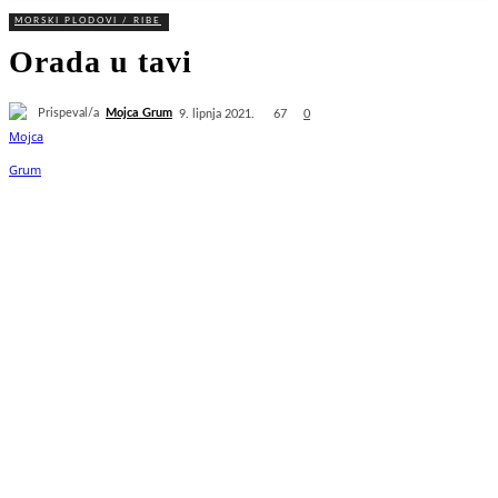
MORSKI PLODOVI / RIBE
Orada u tavi
Prispeval/a
Mojca Grum
67
9. lipnja 2021.
0