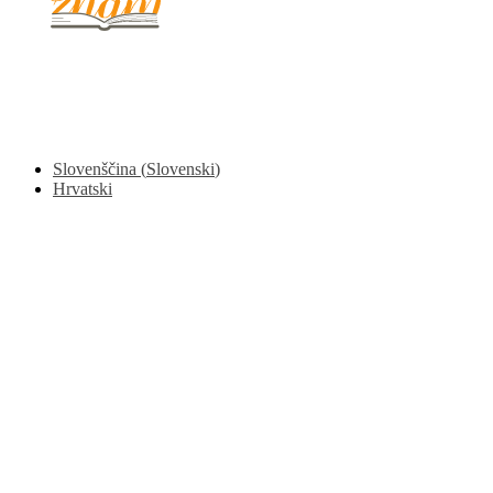
© 2017 - 2026. Kulinarični portal Znam.si. Vse pravice pridržane.
Slovenščina
(
Slovenski
)
Hrvatski