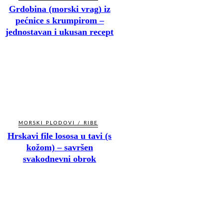
Grdobina (morski vrag) iz
pećnice s krumpirom –
jednostavan i ukusan recept
MORSKI PLODOVI / RIBE
Hrskavi file lososa u tavi (s
kožom) – savršen
svakodnevni obrok