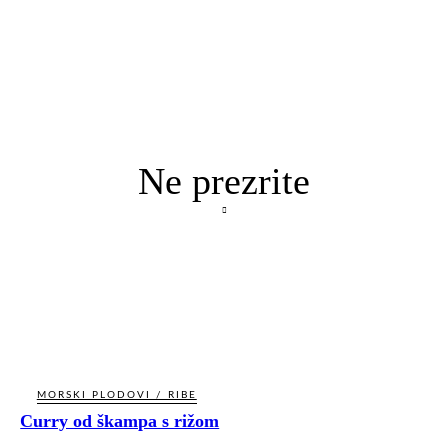
Ne prezrite
MORSKI PLODOVI / RIBE
Curry od škampa s rižom