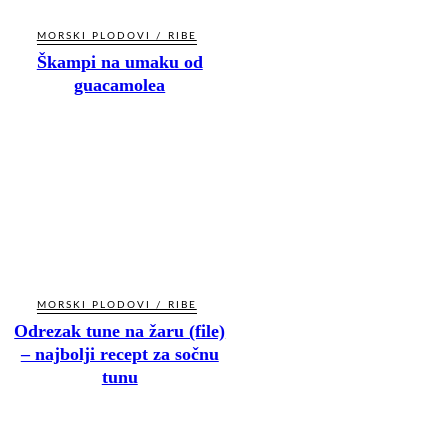
MORSKI PLODOVI / RIBE
Škampi na umaku od
guacamolea
MORSKI PLODOVI / RIBE
Odrezak tune na žaru (file)
– najbolji recept za sočnu
tunu