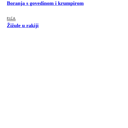
Boranja s govedinom i krumpirom
PIĆA
Žižule u rakiji