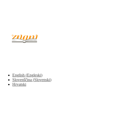
© 2017 - 2026. Kulinarični portal Znam.si. Vse pravice pridržane.
English
(
Engleski
)
Slovenščina
(
Slovenski
)
Hrvatski