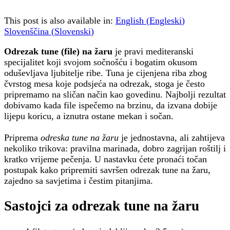
This post is also available in:
English
(
Engleski
)
Slovenščina
(
Slovenski
)
Odrezak tune (file) na žaru
je pravi mediteranski
specijalitet koji svojom sočnošću i bogatim okusom
oduševljava ljubitelje ribe. Tuna je cijenjena riba zbog
čvrstog mesa koje podsjeća na odrezak, stoga je često
pripremamo na sličan način kao govedinu. Najbolji rezultat
dobivamo kada file ispečemo na brzinu, da izvana dobije
lijepu koricu, a iznutra ostane mekan i sočan.
Priprema
odreska tune na žaru
je jednostavna, ali zahtijeva
nekoliko trikova: pravilna marinada, dobro zagrijan roštilj i
kratko vrijeme pečenja. U nastavku ćete pronaći točan
postupak kako pripremiti savršen odrezak tune na žaru,
zajedno sa savjetima i čestim pitanjima.
Sastojci za odrezak tune na žaru