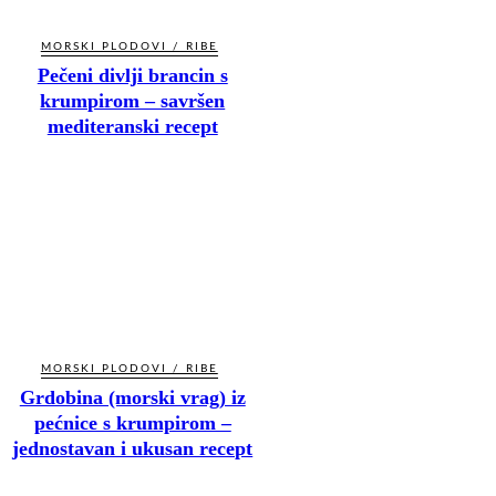
MORSKI PLODOVI / RIBE
Pečeni divlji brancin s
krumpirom – savršen
mediteranski recept
MORSKI PLODOVI / RIBE
Grdobina (morski vrag) iz
pećnice s krumpirom –
jednostavan i ukusan recept