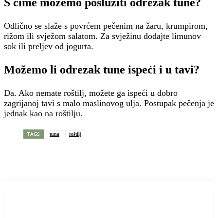
S čime možemo poslužiti odrezak tune?
Odlično se slaže s povrćem pečenim na žaru, krumpirom,
rižom ili svježom salatom. Za svježinu dodajte limunov
sok ili preljev od jogurta.
Možemo li odrezak tune ispeći i u tavi?
Da. Ako nemate roštilj, možete ga ispeći u dobro
zagrijanoj tavi s malo maslinovog ulja. Postupak pečenja je
jednak kao na roštilju.
TAGS
tuna
roštilj