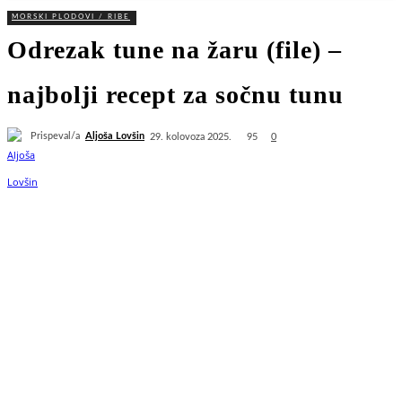
MORSKI PLODOVI / RIBE
Odrezak tune na žaru (file) –
najbolji recept za sočnu tunu
Prispeval/a
Aljoša Lovšin
95
29. kolovoza 2025.
0