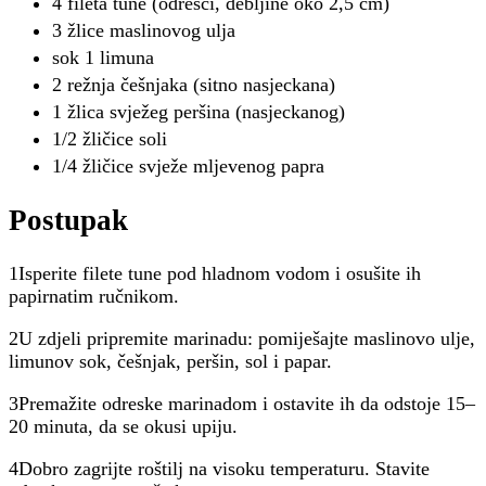
4 fileta tune (odresci, debljine oko 2,5 cm)
3 žlice maslinovog ulja
sok 1 limuna
2 režnja češnjaka (sitno nasjeckana)
1 žlica svježeg peršina (nasjeckanog)
1/2 žličice soli
1/4 žličice svježe mljevenog papra
Postupak
1Isperite filete tune pod hladnom vodom i osušite ih
papirnatim ručnikom.
2U zdjeli pripremite marinadu: pomiješajte maslinovo ulje,
limunov sok, češnjak, peršin, sol i papar.
3Premažite odreske marinadom i ostavite ih da odstoje 15–
20 minuta, da se okusi upiju.
4Dobro zagrijte roštilj na visoku temperaturu. Stavite