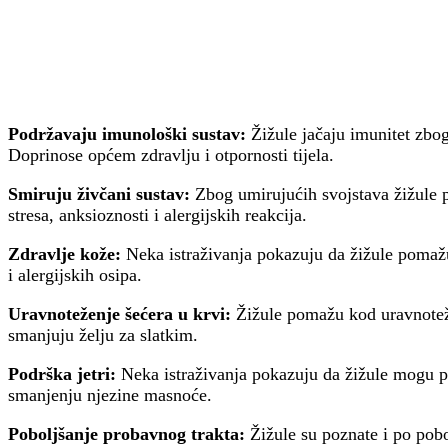
Podržavaju imunološki sustav:
Žižule jačaju imunitet zbog
Doprinose općem zdravlju i otpornosti tijela.
Smiruju živčani sustav:
Zbog umirujućih svojstava žižule 
stresa, anksioznosti i alergijskih reakcija.
Zdravlje kože:
Neka istraživanja pokazuju da žižule pomažu
i alergijskih osipa.
Uravnoteženje šećera u krvi:
Žižule pomažu kod uravnoteže
smanjuju želju za slatkim.
Podrška jetri:
Neka istraživanja pokazuju da žižule mogu po
smanjenju njezine masnoće.
Poboljšanje probavnog trakta:
Žižule su poznate i po pobo