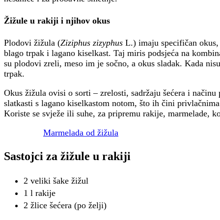
Žižule u rakiji i njihov okus
Plodovi žižula (
Ziziphus zizyphus
L.) imaju specifičan okus, 
blago trpak i lagano kiselkast. Taj miris podsjeća na kombin
su plodovi zreli, meso im je sočno, a okus sladak. Kada nisu 
trpak.
Okus žižula ovisi o sorti – zrelosti, sadržaju šećera i način
slatkasti s lagano kiselkastom notom, što ih čini privlačnim
Koriste se svježe ili suhe, za pripremu rakije, marmelade, ko
Marmelada od žižula
Sastojci za žižule u rakiji
2 veliki šake žižul
1 l rakije
2 žlice šećera (po želji)