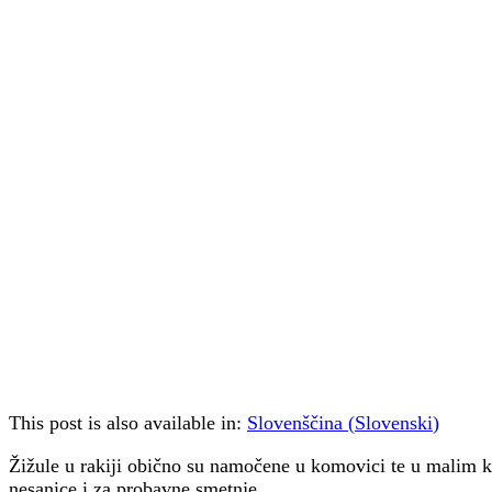
This post is also available in:
Slovenščina
(
Slovenski
)
Žižule u rakiji obično su namočene u komovici te u malim ko
nesanice i za probavne smetnje.