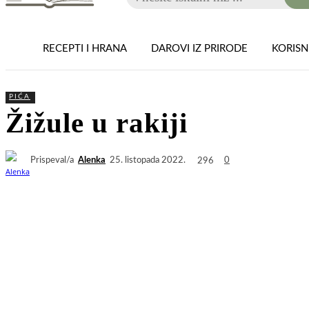
RECEPTI I HRANA
DAROVI IZ PRIRODE
KORISNI
PIĆA
Žižule u rakiji
Prispeval/a
Alenka
296
25. listopada 2022.
0