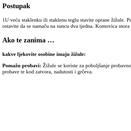
Postupak
1U veću staklenku ili staklenu teglu stavite oprane žižule. P
ostavite da se namaču na suncu dva tjedna. Komovica mora d
Ako te zanima …
kakve ljekovite osobine imaju žižule:
Pomažu probavi:
Žižule se koriste za poboljšanje probavn
probave te kod zatvora, nadutosti i grčeva.