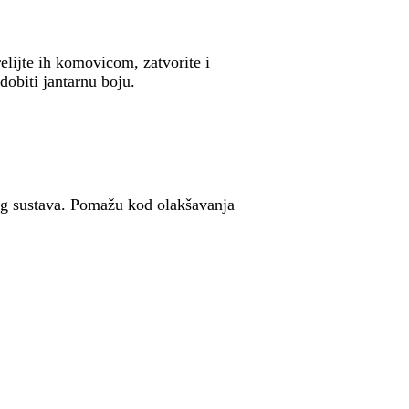
relijte ih komovicom, zatvorite i
obiti jantarnu boju.
og sustava. Pomažu kod olakšavanja