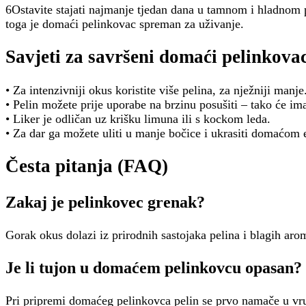
6Ostavite stajati najmanje tjedan dana u tamnom i hladnom
toga je domaći pelinkovac spreman za uživanje.
Savjeti za savršeni domaći pelinkova
• Za intenzivniji okus koristite više pelina, za nježniji manje
• Pelin možete prije uporabe na brzinu posušiti – tako će ima
• Liker je odličan uz krišku limuna ili s kockom leda.
• Za dar ga možete uliti u manje bočice i ukrasiti domaćom 
Česta pitanja (FAQ)
Zakaj je pelinkovec grenak?
Gorak okus dolazi iz prirodnih sastojaka pelina i blagih aro
Je li tujon u domaćem pelinkovcu opasan?
Pri pripremi domaćeg pelinkovca pelin se prvo namače u vru