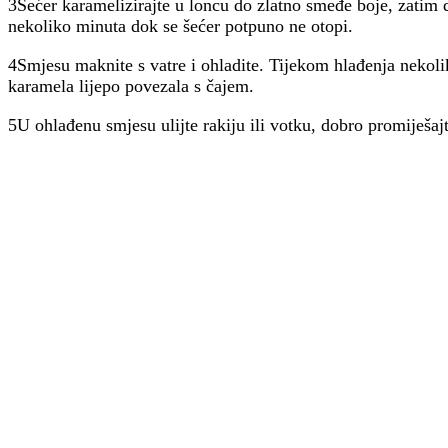
3Šećer karamelizirajte u loncu do zlatno smeđe boje, zatim d
nekoliko minuta dok se šećer potpuno ne otopi.
4Smjesu maknite s vatre i ohladite. Tijekom hlađenja nekoli
karamela lijepo povezala s čajem.
5U ohlađenu smjesu ulijte rakiju ili votku, dobro promiješajte 