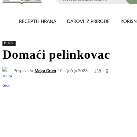
RECEPTI I HRANA
DAROVI IZ PRIRODE
KORISNI
PIĆA
Domaći pelinkovac
Prispeval/a
Mojca Grum
158
10. siječnja 2023.
0