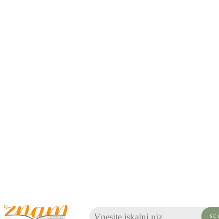
Vnesite iskalni niz ...
IŠČ