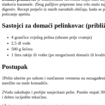
slatkoću karamele. Zbog pažljive pripreme ima vrlo malo tujo
digestiv. Recept potječe iz starih narodnih običaja, kada se p
poticanje apetita.
Sastojci za domaći pelinkovac (približ
4 grančice svježeg pelina (ubrane prije cvatnje)
2,5 dl vode
500 g šećera
1 litra rakije ili votke (po mogućnosti domaće ili kvalit
Postupak
1Pelin uberite po suhom i sunčanom vremenu na nezagađeni
narežite na male komadiće.
2Vodu zakuhajte i prelijte nasjeckani pelin. Pustite stajati 3
i dobro iscijedite tekućinu.