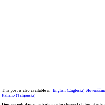
This post is also available in:
English
(
Engleski
)
Slovenščin
Italiano
(
Talijanski
)
Domaći pelinkovac
je tradicionalni slovenski biljni liker k