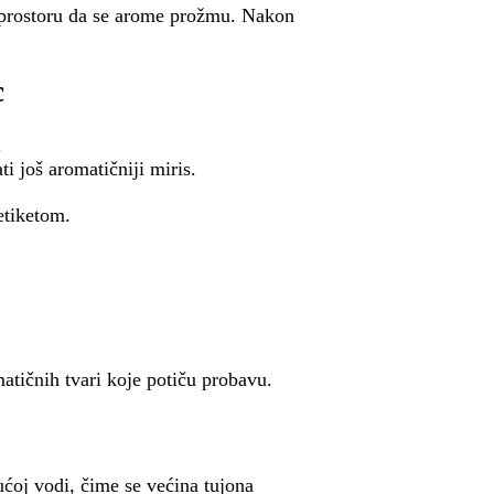
 prostoru da se arome prožmu. Nakon
c
.
ti još aromatičniji miris.
etiketom.
matičnih tvari koje potiču probavu.
ćoj vodi, čime se većina tujona