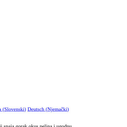
a
(
Slovenski
)
Deutsch
(
Njemački
)
oji spaja gorak okus pelina i ugodnu